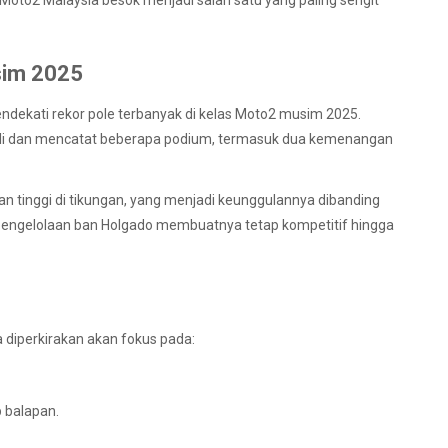
 Moto2 Malaysia besok menjadi salah satu yang paling sengit
sim 2025
ndekati rekor pole terbanyak di kelas Moto2 musim 2025.
kali dan mencatat beberapa podium, termasuk dua kemenangan
n tinggi di tikungan, yang menjadi keunggulannya dibanding
 pengelolaan ban Holgado membuatnya tetap kompetitif hingga
 diperkirakan akan fokus pada:
 balapan.