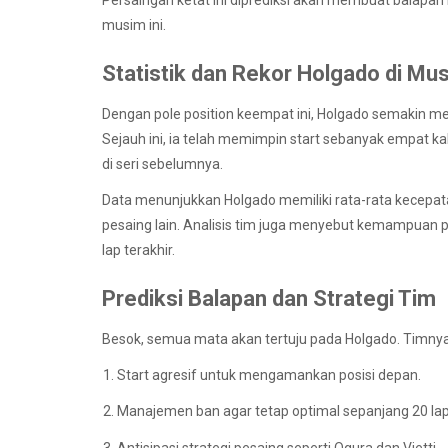
Persaingan ketat ini diprediksi akan membuat balapan
musim ini.
Statistik dan Rekor Holgado di Mu
Dengan pole position keempat ini, Holgado semakin me
Sejauh ini, ia telah memimpin start sebanyak empat 
di seri sebelumnya.
Data menunjukkan Holgado memiliki rata-rata kecepata
pesaing lain. Analisis tim juga menyebut kemampuan
lap terakhir.
Prediksi Balapan dan Strategi Tim
Besok, semua mata akan tertuju pada Holgado. Timnya
Start agresif untuk mengamankan posisi depan.
Manajemen ban agar tetap optimal sepanjang 20 lap
Antisipasi strategi pesaing seperti Ogura dan Vietti.