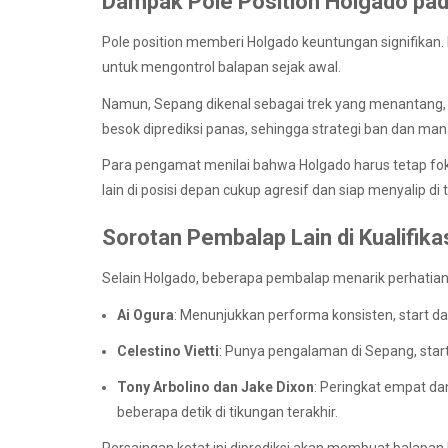
Dampak Pole Position Holgado pa
Pole position memberi Holgado keuntungan signifikan.
untuk mengontrol balapan sejak awal.
Namun, Sepang dikenal sebagai trek yang menantang, 
besok diprediksi panas, sehingga strategi ban dan m
Para pengamat menilai bahwa Holgado harus tetap foku
lain di posisi depan cukup agresif dan siap menyalip di 
Sorotan Pembalap Lain di Kualifika
Selain Holgado, beberapa pembalap menarik perhatian 
Ai Ogura
: Menunjukkan performa konsisten, start dar
Celestino Vietti
: Punya pengalaman di Sepang, start 
Tony Arbolino dan Jake Dixon
: Peringkat empat da
beberapa detik di tikungan terakhir.