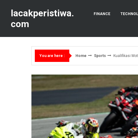
Skip
to
lacakperistiwa.
FINANCE
TECHNO
content
com
Home
Sports
Kualifikasi M
You are here :