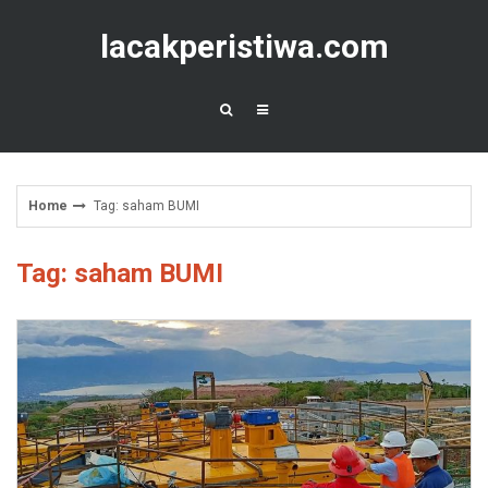
Skip
to
lacakperistiwa.com
content
Home
Tag: saham BUMI
Tag: saham BUMI